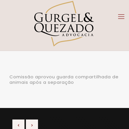
Comissão aprovou guarda compartilhada de
animais após a separação